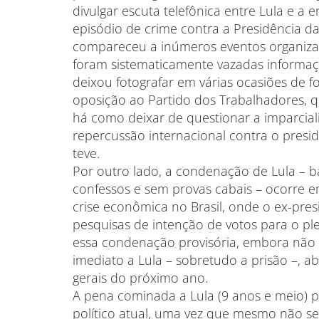
divulgar escuta telefônica entre Lula e a
episódio de crime contra a Presidência d
compareceu a inúmeros eventos organiza
foram sistematicamente vazadas informaçõ
deixou fotografar em várias ocasiões de 
oposição ao Partido dos Trabalhadores, qu
há como deixar de questionar a imparcia
repercussão internacional contra o presi
teve.
Por outro lado, a condenação de Lula – 
confessos e sem provas cabais – ocorre e
crise econômica no Brasil, onde o ex-pre
pesquisas de intenção de votos para o ple
essa condenação provisória, embora nã
imediato a Lula – sobretudo a prisão –, a
gerais do próximo ano.
A pena cominada a Lula (9 anos e meio) p
político atual, uma vez que mesmo não s