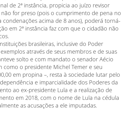
l de 2ª instância, propicia ao juízo revisor
a não for preso (pois o cumprimento de pena no
ra condenações acima de 8 anos), poderá torná-
ção em 2ª instância faz com que o cidadão não
cos.
stituições brasileiras, inclusive do Poder
s exemplos através de seus membros e de suas
anteve solto e com mandato o senador Aécio
im como o presidente Michel Temer e seu
0,00 em propina –, resta à sociedade lutar pelo
ndependência e imparcialidade dos Poderes da
ento ao ex-presidente Lula e a realização de
lamento em 2018, com o nome de Lula na cédula
lmente as acusações a ele imputadas.