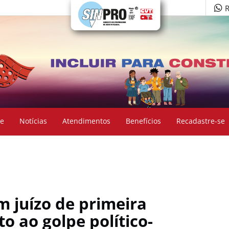
R
e
Notícias
Atendimentos
Benefícios
Recadastre-se
 juízo de primeira
o ao golpe político-