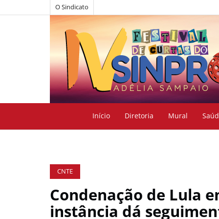
O Sindicato
Início
Diretoria
Mural
Saúd
CNTE
Condenação de Lula em
instância dá seguiment