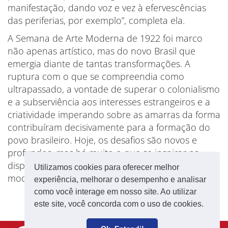
manifestação, dando voz e vez à efervescências
das periferias, por exemplo”, completa ela.
A Semana de Arte Moderna de 1922 foi marco
não apenas artístico, mas do novo Brasil que
emergia diante de tantas transformações. A
ruptura com o que se compreendia como
ultrapassado, a vontade de superar o colonialismo
e a subserviência aos interesses estrangeiros e a
criatividade imperando sobre as amarras da forma
contribuíram decisivamente para a formação do
povo brasileiro. Hoje, os desafios são novos e
profundos, mas há muito o que se inspirar na
disposição para o novo tempo que os
Utilizamos cookies para oferecer melhor
modernistas ajudaram a fundar.
experiência, melhorar o desempenho e analisar
como você interage em nosso site. Ao utilizar
este site, você concorda com o uso de cookies.