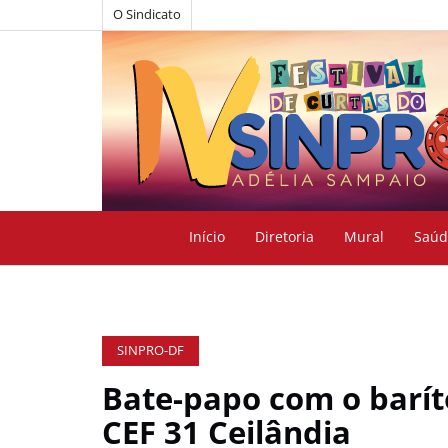
O Sindicato
Início
Diretoria
Mural
Saúd
SINPRO-DF
Bate-papo com o barí
CEF 31 Ceilândia