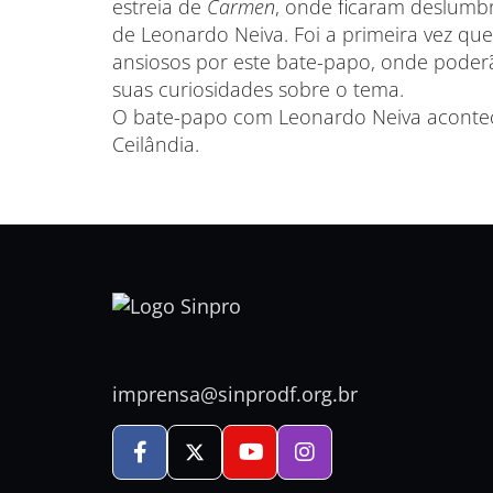
estreia de
Carmen
, onde ficaram deslumb
de Leonardo Neiva. Foi a primeira vez que
ansiosos por este bate-papo, onde poderão
suas curiosidades sobre o tema.
O bate-papo com Leonardo Neiva acontece
Ceilândia.
imprensa@sinprodf.org.br