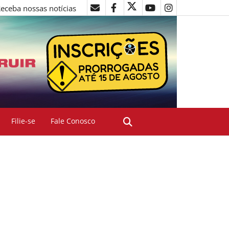
eceba nossas notícias
Filie-se
Fale Conosco