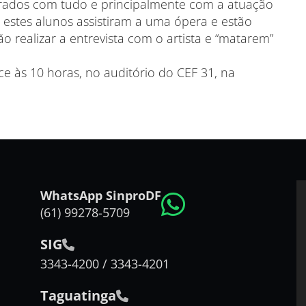
rados com tudo e principalmente com a atuação
 estes alunos assistiram a uma ópera e estão
 realizar a entrevista com o artista e “matarem”
 às 10 horas, no auditório do CEF 31, na
WhatsApp SinproDF
(61) 99278-5709
SIG
3343-4200 / 3343-4201
Taguatinga