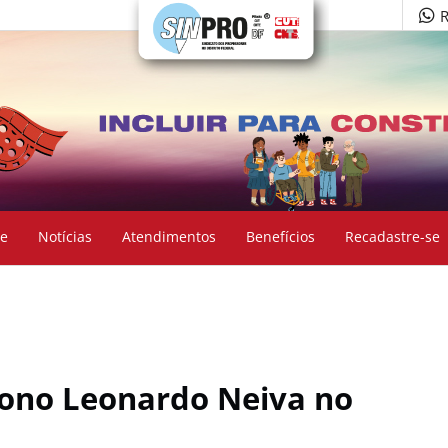
R
e
Notícias
Atendimentos
Benefícios
Recadastre-se
tono Leonardo Neiva no