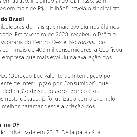
 em atraso, incluindo aí do GDF. Isso, sem
s em mais de R$ 1 bilhão!”, revela o sindicalista.
do Brasil
ibuidoras do País que mais evoluiu nos últimos
dade. Em fevereiro de 2020, recebeu o Prêmio
ssionária do Centro-Oeste. No
ranking
das
as com mais de 400 mil consumidores, a CEB ficou
da empresa que mais evoluiu na avaliação dos
EC (Duração Equivalente de Interrupção por
lente de Interrupção por Consumidor), que
 a dedicação de seu quadro técnico e os
os nesta década, já foi utilizado como exemplo
o melhor patamar desde a criação dos
r no DF
 foi privatizada em 2017. De lá para cá, a