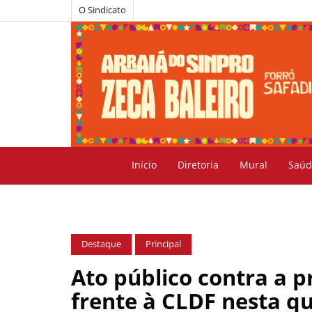
O Sindicato
Início
Diretoria
Mural
Saúd
Destaque
Principal
Ato público contra a 
frente à CLDF nesta qu