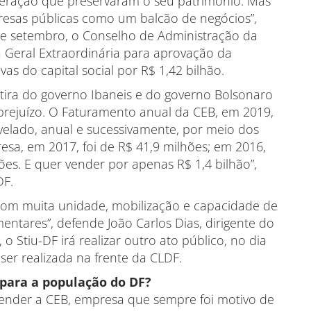
eração que preservaram o seu patrimônio. Mas
resas públicas como um balcão de negócios”,
de setembro, o Conselho de Administração da
Geral Extraordinária para aprovação da
as do capital social por R$ 1,42 bilhão.
ntira do governo Ibaneis e do governo Bolsonaro
prejuízo. O Faturamento anual da CEB, em 2019,
revelado, anual e sucessivamente, por meio dos
esa, em 2017, foi de R$ 41,9 milhões; em 2016,
ões. E quer vender por apenas R$ 1,4 bilhão”,
DF.
 com muita unidade, mobilização e capacidade de
ntares”, defende João Carlos Dias, dirigente do
 o Stiu-DF irá realizar outro ato público, no dia
ser realizada na frente da CLDF.
 para a população do DF?
vender a CEB, empresa que sempre foi motivo de