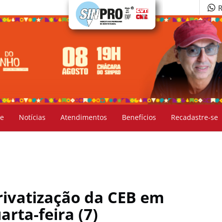
R
e
Notícias
Atendimentos
Benefícios
Recadastre-se
privatização da CEB em
arta-feira (7)