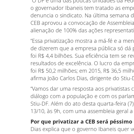
“O DF é uma das poucas unidades da Fed
o governador Ibaneis tem tratado as emp
denuncia o sindicato. Na última semana 
CEB aprovou a convocação de Assembleia 
alienação de 100% das ações representativ
“Essa privatização mostra a má-fé e a me
de dizerem que a empresa pública só dá 
foi R$ 4,4 bilhões. Sua eficiência tem se 
resultados de excelência. O lucro da empr
foi R$ 50,2 milhões; em 2015, R$ 36,5 milh
afirma João Carlos Dias, dirigente do Stiu-
“Vamos dar uma resposta aos privatistas
diálogo com a população e com os parlame
Stiu-DF. Além do ato desta quarta-feira (7),
13/10, às 9h, com uma assembleia geral a 
Por que privatizar a CEB será péssimo
Dias explica que o governo Ibaneis quer 