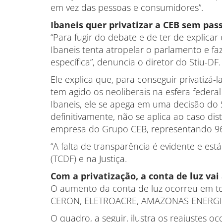
em vez das pessoas e consumidores”.
Ibaneis quer privatizar a CEB sem pas
“Para fugir do debate e de ter de explica
Ibaneis tenta atropelar o parlamento e f
específica”, denuncia o diretor do Stiu-DF.
Ele explica que, para conseguir privatizá-
tem agido os neoliberais na esfera feder
Ibaneis, ele se apega em uma decisão do 
definitivamente, não se aplica ao caso dis
empresa do Grupo CEB, representando 96%
“A falta de transparência é evidente e es
(TCDF) e na Justiça.
Com a privatização, a conta de luz va
O aumento da conta de luz ocorreu em to
CERON, ELETROACRE, AMAZONAS ENERGIA,
O quadro, a seguir, ilustra os reajustes 