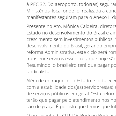
à PEC 32. Do aeroporto, todos(as) seguir
Ministérios, local onde foi realizada a co
manifestantes seguiram para o Anexo II 
Presente no Ato, Mônica Caldeira, diretor
Estado no desenvolvimento do Brasil e a
crescimento sem investimentos públicos. “
desenvolvimento do Brasil, gerando empr
reforma Administrativa, este ciclo será ro
transferir serviços essenciais, que hoje sã
Resumindo, o brasileiro terá que pagar por
sindicalista.
Além de enfraquecer o Estado e fortalecer
com a estabilidade dos(as) servidores(as)
de serviços públicos em geral. “Esta reform
terão que pagar pelo atendimento nos hosp
são de graça. É por isto que temos que lut
O presidente da CUT-DF, Rodrigo Rodrigues