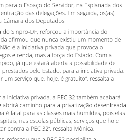
am para o Espaço do Servidor, na Esplanada dos
ncentração das delegações. Em seguida, os(as)
da Câmara dos Deputados.
a do Sinpro-DF, reforçou a importância do
inda afirmou que nunca existiu um momento de
Não é a iniciativa privada que provoca o
egos e renda, mas a força do Estado. Com a
mpido, já que estará aberta a possibilidade de
o prestados pelo Estado, para a iniciativa privada.
 um serviço que, hoje, é gratuito”, ressalta a
 a iniciativa privada, a PEC 32 também acabará
 e abrirá caminho para a privatização desenfreada
a é fatal para as classes mais humildes, pois elas
itais, nas escolas públicas, serviços que hoje
ar contra a PEC 32”, ressalta Mônica.
, reforçou que a PEC 32 possibilita a