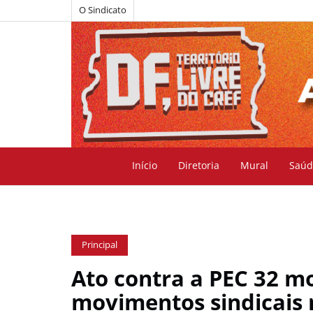
O Sindicato
Início
Diretoria
Mural
Saúd
Principal
Ato contra a PEC 32 mo
movimentos sindicais n