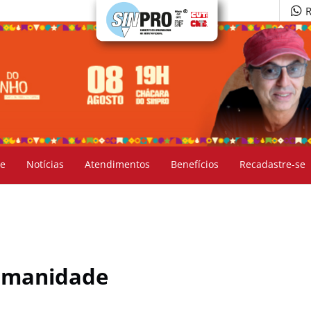
R
e
Notícias
Atendimentos
Benefícios
Recadastre-se
humanidade