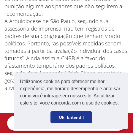
punição alguma aos padres que não seguirem a
recomendação.
A Arquidiocese de São Paulo, segundo sua
assessoria de imprensa, não tem registros de
padres de sua congregação que tenham virado
políticos. Portanto, “as possíveis medidas seriam
tomadas a partir da avaliação individual dos casos
futuros”. Ainda assim a CNBB é a favor do
afastamento temporário dos padres políticos,
segundo dom Leonardo Ulrich Stiner, secretário-
geral da entidade. “Para evitar uma mistura das
Utilizamos cookies para oferecer melhor
atividades”, diz ele.
experiência, melhorar o desempenho e analisar
como você interage em nosso site. Ao utilizar
este site, você concorda com o uso de cookies.
Ok, Entendi!
Filie-se
Receba notícias