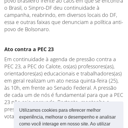
povo brasileiro frente ao caos em que se encontra
o Brasil, o Sinpro-DF deu continuidade à
campanha, reabrindo, em diversos locais do DF,
essa e outras faixas que denunciam a política anti-
povo de Bolsonaro.
Ato contra a PEC 23
Em continuidade à agenda de pressão contra a
PEC 23, a PEC do Calote, os(as) professores(as),
orientadores(as) educacionais e trabalhadores(as)
em geral realizam um ato nessa quinta-feira (25),
às 10h, em frente ao Senado Federal. A pressão
de cada um de nós é fundamental para que a PEC
23 não seja aprovada. Portanto, mantenha a
pressão nos(as) deputados(as) pedindo para
Utilizamos cookies para oferecer melhor
votarem contra. Se votar a favor, não volta!
experiência, melhorar o desempenho e analisar
como você interage em nosso site. Ao utilizar