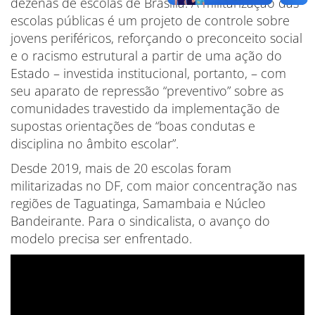
dezenas de escolas de Brasília. A militarização das
escolas públicas é um projeto de controle sobre
jovens periféricos, reforçando o preconceito social
e o racismo estrutural a partir de uma ação do
Estado – investida institucional, portanto, – com
seu aparato de repressão “preventivo” sobre as
comunidades travestido da implementação de
supostas orientações de “boas condutas e
disciplina no âmbito escolar”.
Desde 2019, mais de 20 escolas foram
militarizadas no DF, com maior concentração nas
regiões de Taguatinga, Samambaia e Núcleo
Bandeirante. Para o sindicalista, o avanço do
modelo precisa ser enfrentado.