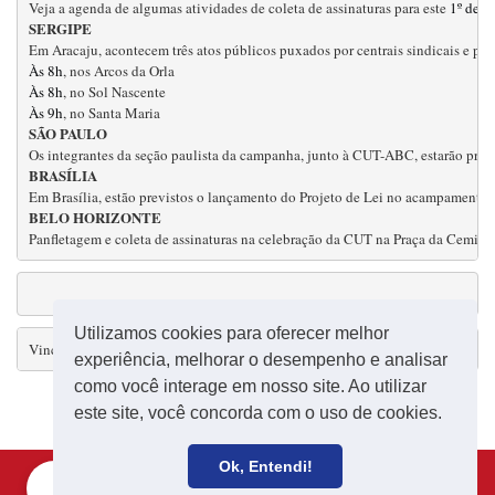
Veja a agenda de algumas atividades de coleta de assinaturas para este 
1º de m
SERGIPE
Às 8h
Às 8h
Às 9h
SÃO PAULO
BRASÍLIA
Em Brasília, estão previstos o lançamento do Projeto de Lei no acampamento
BELO HORIZONTE
Panfletagem e coleta de assinaturas na celebração da CUT na Praça da Cemig
Utilizamos cookies para oferecer melhor
Vincule suas fotos e textos dos eventos com as hashtags #querofalartb #leid
experiência, melhorar o desempenho e analisar
como você interage em nosso site. Ao utilizar
este site, você concorda com o uso de cookies.
Ok, Entendi!
Filie-se
Receba notícias