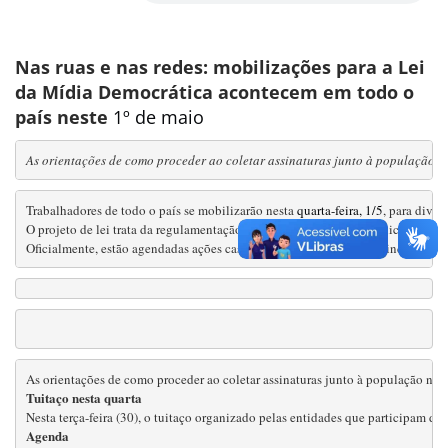
Nas ruas e nas redes: mobilizações para a Lei
da Mídia Democrática acontecem em todo o
país neste
1º de maio
As orientações de como proceder ao coletar assinaturas junto à população na
Trabalhadores de todo o país se mobilizarão nesta 
quarta-feira, 1/5
, para divu
O projeto de lei trata da regulamentação das Comunicações Eletrônicas no país
Oficialmente, estão agendadas ações casadas com atos de centrais sindicais e m
Tuitaço nesta quarta
Agenda