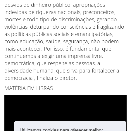
desvios de dinheiro público, apropriações
indevidas de riquezas nacionais, preconceitos,
mortes e todo tipo de discriminações, gerando
violências, deturpando consciências e fragilizando
as políticas públicas sociais e emancipatórias,
como educação, saúde, segurança, não podem
mais acontecer. Por isso, é fundamental que
continuemos a exigir uma imprensa livre,
democrática, que respeite as pessoas, a
diversidade humana, que sirva para fortalecer a
democracia”, finaliza o diretor.
MATÉRIA EM LIBRAS
Utilizamos cookies para oferecer melhor