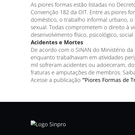
As piores formas estão listadas no Decret
Convenção 182 da OIT. Entre as piores for
doméstico, o trabalho informal urbano, o 
sexual. Todas comprometem o direito à vi
desenvolvimento físico, psicológico, socia
Acidentes e Mortes
De acordo com o SINAN do Ministério da 
enquanto trabalhavam em atividades peri
mil sofreram acidentes ou adoeceram, do
fraturas e amputações de membros. Saiba
Acesse a publicação
“
Piores Formas de Tr