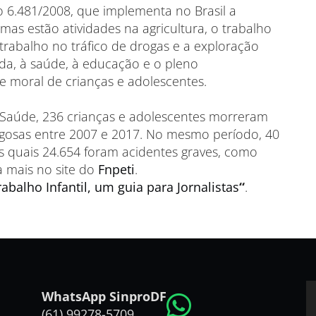
o 6.481/2008, que implementa no Brasil a
mas estão atividades na agricultura, o trabalho
trabalho no tráfico de drogas e a exploração
da, à saúde, à educação e o pleno
l e moral de crianças e adolescentes.
Saúde, 236 crianças e adolescentes morreram
gosas entre 2007 e 2017. No mesmo período, 40
s quais 24.654 foram acidentes graves, como
 mais no site do
Fnpeti
.
abalho Infantil, um guia para Jornalistas
“
.
WhatsApp SinproDF
(61) 99278-5709