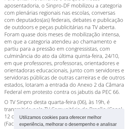
aposentadoria, o Sinpro-DF mobilizou a categoria
com plenárias regionais nas escolas, conversas
com deputados(as) federais, debates e publicação
de outdoors e peças publicitárias na TV aberta.
Foram quase dois meses de mobilização intensa,
em que a categoria atendeu ao chamamento e
partiu para a pressão em congressistas, com
culminância do ato da última quinta-feira, 24/10,
em que professores, professoras, orientadores e
orientadoras educacionais, junto com servidores e
servidoras públicas de outras carreiras e de outros
estados, lotaram a entrada do Anexo 2 da Câmara
Federal em protesto contra os jabutis da PEC 66.
O TV Sinpro desta quarta-feira (06), às 19h, é
transmitido pela TV Comunitária de Brasília (Canal
12 da NET) e pelas redes sociais do sindicato
Utilizamos cookies para oferecer melhor
(Facebook e Youtube). Não perca!
experiência, melhorar o desempenho e analisar