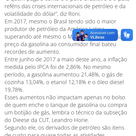
reféns das crises internacionais de petróleo e da
volatilidade do dólar”, diz Roni.
Em 2017, mesmo o Brasil tendo sido o maior
produtor de petróleo da América Latina,
superando até mesmo o México e a Venezuela, o
preço da gasolina ao consumidor final bateu
recordes de aumento.
Entre junho de 2017 a maio deste ano, a inflação
medida pelo IPCA foi de 2,86%. No mesmo
período, a gasolina aumentou 21,48%, o gás de
cozinha 13,04%, o etanol 12,18% e o óleo diesel
19,78%.
Esses aumentos não impactam apenas no bolso
de quem enche o tanque de gasolina ou compra
um botijão de gás, lembra o técnico da subseção
do Dieese da CUT, Leandro Horie.
Segundo ele, os derivados de petróleo são itens
de custo para quase todas as atividades