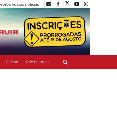
eceba nossas notícias
Filie-se
Fale Conosco