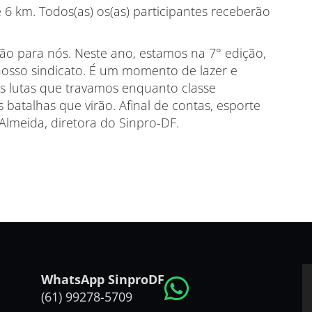
 6 km. Todos(as) os(as) participantes receberão
ção para nós. Neste ano, estamos na 7° edição,
sso sindicato. É um momento de lazer e
 lutas que travamos enquanto classe
 batalhas que virão. Afinal de contas, esporte
 Almeida, diretora do Sinpro-DF.
WhatsApp SinproDF
(61) 99278-5709