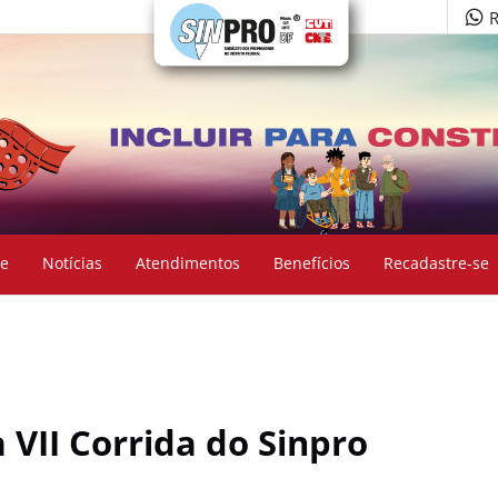
R
e
Notícias
Atendimentos
Benefícios
Recadastre-se
a VII Corrida do Sinpro