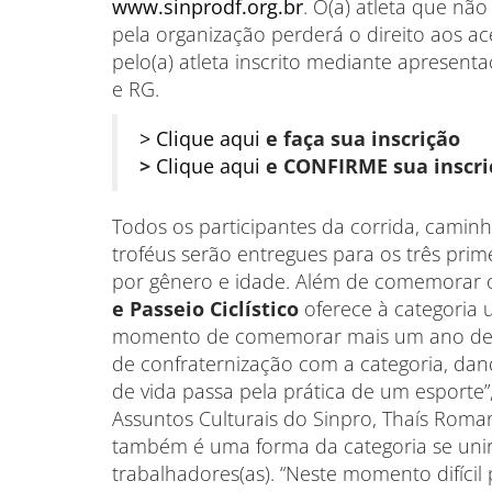
www.sinprodf.org.br
. O(a) atleta que não
pela organização perderá o direito aos ac
pelo(a) atleta inscrito mediante apresen
e RG.
> Clique aqui
e faça sua inscrição
>
Clique aqui
e CONFIRME sua inscri
Todos os participantes da corrida, caminh
troféus serão entregues para os três prim
por gênero e idade. Além de comemorar o
e Passeio Ciclístico
oferece à categoria
momento de comemorar mais um ano de v
de confraternização com a categoria, dando
de vida passa pela prática de um esporte
Assuntos Culturais do Sinpro, Thaís Romane
também é uma forma da categoria se unir c
trabalhadores(as). “Neste momento difícil