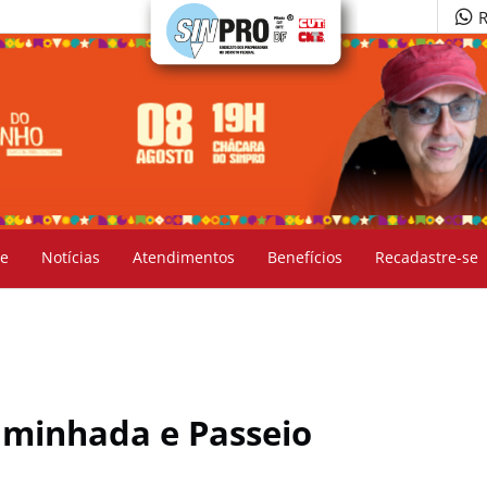
R
e
Notícias
Atendimentos
Benefícios
Recadastre-se
Caminhada e Passeio