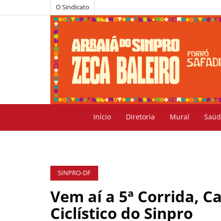
O Sindicato
Início
Diretoria
Mural
Saúd
SINPRO-DF
Vem aí a 5ª Corrida, 
Ciclístico do Sinpro