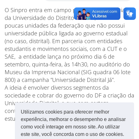
O Sinpro entra em campo para defender a criação
da Universidade do Distrito Federal, uma das
poucas unidades da federação que não possui
universidade pública ligada ao governo estadual
(no caso, distrital). Em parceria com entidades
estudantis e movimentos sociais, com a CUT e o
SAE, a entidade lança no próximo dia 6 de
setembro, quinta-feira, às 14h30, no auditório do
Museu da Imprensa Nacional (SIG quadra 06 lote
800) a campanha “Universidade Distrital Já”.
A ideia é envolver diversos segmentos da
sociedade e cobrar do governo do DF a criação da
Universidade Distrital, e que com certeza
contribuirá para a ampliar ao acesso dos
Utilizamos cookies para oferecer melhor
estudantes da rede pública ao ensino superior.
experiência, melhorar o desempenho e analisar
como você interage em nosso site. Ao utilizar
este site, você concorda com o uso de cookies.