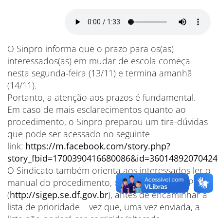
O Sinpro informa que o prazo para os(as)
interessados(as) em mudar de escola começa
nesta segunda-feira (13/11) e termina amanhã
(14/11).
Portanto, a atenção aos prazos é fundamental.
Em caso de mais esclarecimentos quanto ao
procedimento, o Sinpro preparou um tira-dúvidas
que pode ser acessado no seguinte
link:
https://m.facebook.com/story.php?
story_fbid=1700390416680086&id=36014892070424
O Sindicato também orienta aos interessados ler o
manual do procedimento, disponível no SIGEP
(
http://sigep.se.df.gov.br
), antes de encaminhar a
lista de prioridade – vez que, uma vez enviada, a