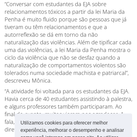
“Conversar com estudantes da EJA sobre
relacionamentos tóxicos a partir da lei Maria da
Penha é muito fluido porque são pessoas que já
tiveram ou têm relacionamentos e que a
autorreflexão se dá em torno da não
naturalização das violências. Além de tipificar cada
uma das violências, a lei Maria da Penha mostra o
ciclo da violência que não se desfaz quando a
naturalização de comportamentos violentos são
tolerados numa sociedade machista e patriarcal”,
descreveu Mônica.
“A atividade foi voltada para os estudantes da EJA.
Havia cerca de 40 estudantes assistindo à palestra,
e alguns professores também participaram. Ao
final do evento, muitos vieram nos agradecer. A
fala, focada em atos do cotidiano, falou
Utilizamos cookies para oferecer melhor
diretamente aos estudantes”, explicou Solange.
experiência, melhorar o desempenho e analisar