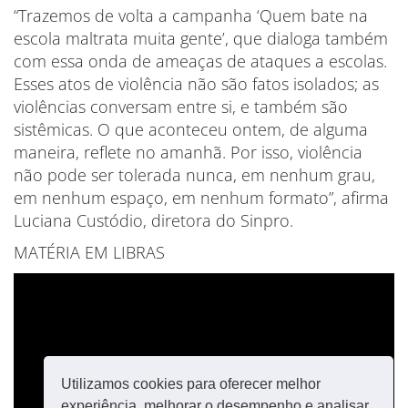
“Trazemos de volta a campanha ‘Quem bate na
escola maltrata muita gente’, que dialoga também
com essa onda de ameaças de ataques a escolas.
Esses atos de violência não são fatos isolados; as
violências conversam entre si, e também são
sistêmicas. O que aconteceu ontem, de alguma
maneira, reflete no amanhã. Por isso, violência
não pode ser tolerada nunca, em nenhum grau,
em nenhum espaço, em nenhum formato”, afirma
Luciana Custódio, diretora do Sinpro.
MATÉRIA EM LIBRAS
Utilizamos cookies para oferecer melhor
experiência, melhorar o desempenho e analisar