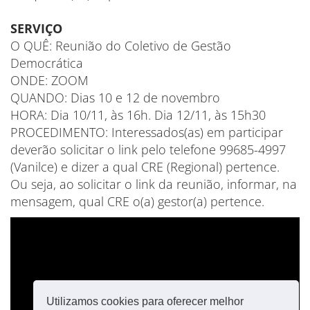
SERVIÇO
O QUÊ: Reunião do Coletivo de Gestão
Democrática
ONDE: ZOOM
QUANDO: Dias 10 e 12 de novembro
HORA: Dia 10/11, às 16h. Dia 12/11, às 15h30
PROCEDIMENTO: Interessados(as) em participar
deverão solicitar o link pelo telefone 99685-4997
(Vanilce) e dizer a qual CRE (Regional) pertence.
Ou seja, ao solicitar o link da reunião, informar, na
mensagem, qual CRE o(a) gestor(a) pertence.
Utilizamos cookies para oferecer melhor