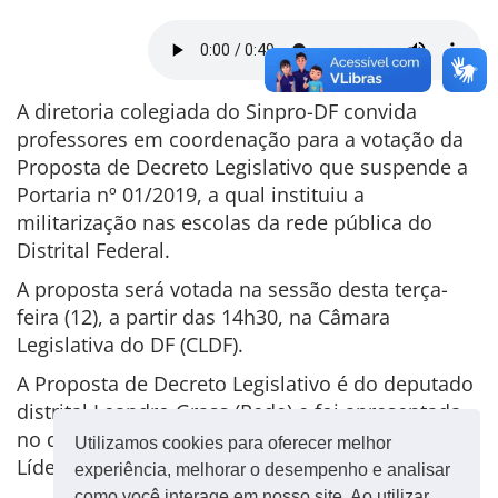
A diretoria colegiada do Sinpro-DF convida
professores em coordenação para a votação da
Proposta de Decreto Legislativo que suspende a
Portaria nº 01/2019, a qual instituiu a
militarização nas escolas da rede pública do
Distrital Federal.
A proposta será votada na sessão desta terça-
feira (12), a partir das 14h30, na Câmara
Legislativa do DF (CLDF).
A Proposta de Decreto Legislativo é do deputado
distrital Leandro Grass (Rede) e foi apresentada
no dia 1º de fevereiro. Em reunião do Colégio de
Utilizamos cookies para oferecer melhor
Líderes foi definido que seria votada nesta terça.
experiência, melhorar o desempenho e analisar
como você interage em nosso site. Ao utilizar