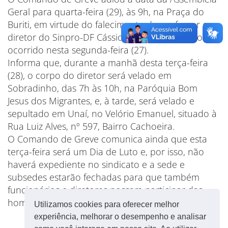
Geral para
quarta
-feira (29), às 9h, na Praça do
Buriti, em virtude do falecimento do professor e
diretor do Sinpro-DF Cássio de Oliveira Campos,
ocorrido nesta
segunda
-feira (27).
Informa que, durante a manhã desta
ter
ça-feira
(28), o corpo do diretor será velado em
Sobradinho, das 7h às 10h, na Paróquia Bom
Jesus dos Migrantes, e, à tarde, será velado e
sepultado em Unaí, no Velório Emanuel, situado à
Rua Luiz Alves, nº 597, Bairro Cachoeira.
O Comando de Greve comunica ainda que esta
ter
ça-feira será um Dia de Luto e, por isso, não
haverá expediente no sindicato e a sede e
subsedes estarão fechadas para que também
funcionários e diretores possam participar das
homenagens de despedida do nosso diretor.
Utilizamos cookies para oferecer melhor
experiência, melhorar o desempenho e analisar