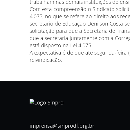
trabalham nas demais instituições de ens
Com esta compreensão o Sindicato solicit
4.075, no que se refere ao direito aos rece
secretário de Educação Denilson Costa 
solicitação para que a Secretaria de Tran
que a secretaria juntamente com a Corre
está disposto na Lei 4.075.
A expectativa é de que até segunda-feira 
reivindicação.
imprensa@sinprodf.org.br