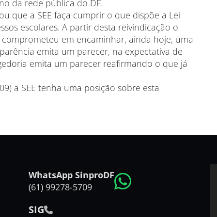
ino da rede pública do DF.
ou que a SEE faça cumprir o que dispõe a Lei
ssos escolares. A partir desta reivindicação o
se comprometeu em encaminhar, ainda hoje, uma
sparência emita um parecer, na expectativa de
gedoria emita um parecer reafirmando o que já
(09) a SEE tenha uma posição sobre esta
WhatsApp SinproDF
(61) 99278-5709
SIG