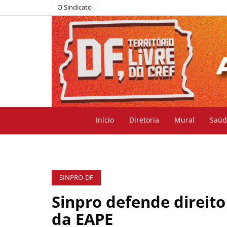
O Sindicato
Início
Diretoria
Mural
Saúd
SINPRO-DF
Sinpro defende direito
da EAPE