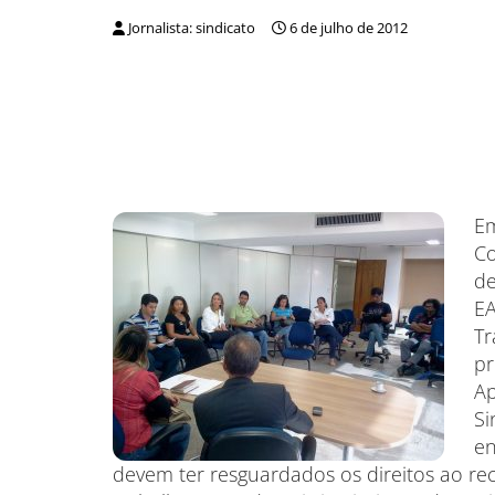
Jornalista: sindicato
6 de julho de 2012
Em
Co
de
EA
Tr
pr
Ap
Si
en
devem ter resguardados os direitos ao r