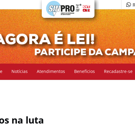
R
e
Notícias
Atendimentos
Benefícios
Recadastre-se
os na luta