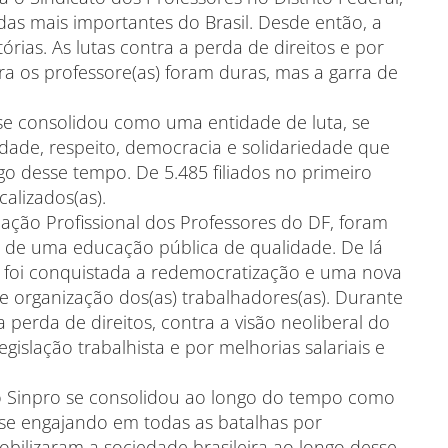
as mais importantes do Brasil. Desde então, a
rias. As lutas contra a perda de direitos e por
ara os professore(as) foram duras, mas a garra de
se consolidou como uma entidade de luta, se
dade, respeito, democracia e solidariedade que
go desse tempo. De 5.485 filiados no primeiro
alizados(as).
ção Profissional dos Professores do DF, foram
a de uma educação pública de qualidade. De lá
s foi conquistada a redemocratização e uma nova
re organização dos(as) trabalhadores(as). Durante
 perda de direitos, contra a visão neoliberal do
egislação trabalhista e por melhorias salariais e
 o Sinpro se consolidou ao longo do tempo como
, se engajando em todas as batalhas por
obilizaram a sociedade brasileira ao longo desse