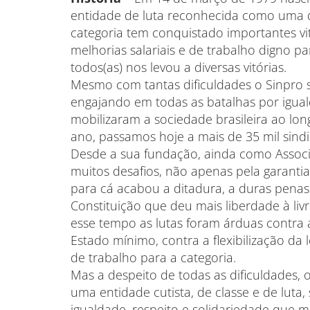
entidade de luta reconhecida como uma d
categoria tem conquistado importantes vitó
melhorias salariais e de trabalho digno p
todos(as) nos levou a diversas vitórias.
Mesmo com tantas dificuldades o Sinpro 
engajando em todas as batalhas por igual
mobilizaram a sociedade brasileira ao lon
ano, passamos hoje a mais de 35 mil sindic
Desde a sua fundação, ainda como Associa
muitos desafios, não apenas pela garanti
para cá acabou a ditadura, a duras pena
Constituição que deu mais liberdade à liv
esse tempo as lutas foram árduas contra a
Estado mínimo, contra a flexibilização da l
de trabalho para a categoria.
Mas a despeito de todas as dificuldades,
uma entidade cutista, de classe e de luta
igualdade, respeito e solidariedade que m