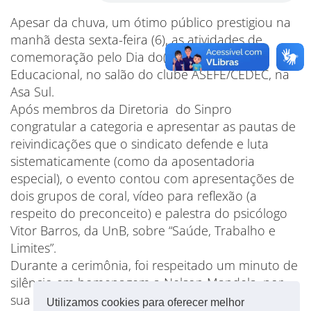
Apesar da chuva, um ótimo público prestigiou na
manhã desta sexta-feira (6), as atividades de
comemoração pelo Dia do(a) Orientador(a)
Educacional, no salão do clube ASEFE/CEDEC, na
Asa Sul.
Após membros da Diretoria do Sinpro
congratular a categoria e apresentar as pautas de
reivindicações que o sindicato defende e luta
sistematicamente (como da aposentadoria
especial), o evento contou com apresentações de
dois grupos de coral, vídeo para reflexão (a
respeito do preconceito) e palestra do psicólogo
Vitor Barros, da UnB, sobre “Saúde, Trabalho e
Limites”.
Durante a cerimônia, foi respeitado um minuto de
silêncio em homenagem a Nelson Mandela, por
sua inestimável contribuição para um mundo mais
Utilizamos cookies para oferecer melhor