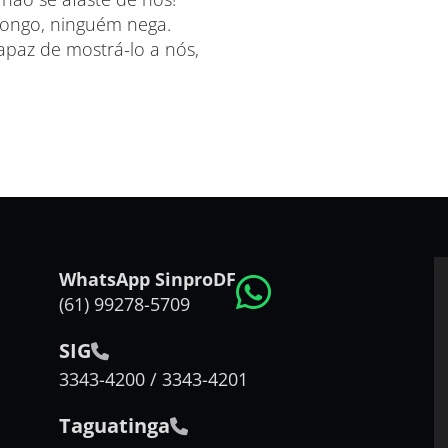
longo, ninguém nega.
paz de mostrá-lo a nós,
WhatsApp SinproDF
(61) 99278-5709
SIG
3343-4200 / 3343-4201
Taguatinga