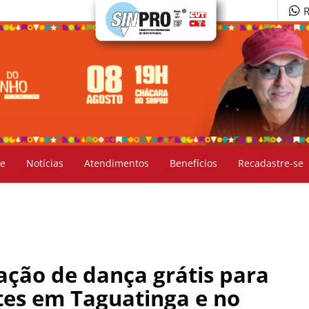
R
e
Notícias
Atendimentos
Benefícios
Recadastre-se
ção de dança grátis para
tes em Taguatinga e no