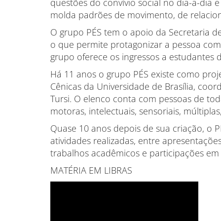
questões do convívio social no dia-a-dia 
molda padrões de movimento, de relacion
O grupo PÉS tem o apoio da Secretaria de 
o que permite protagonizar a pessoa com 
grupo oferece os ingressos a estudantes d
Há 11 anos o grupo PÉS existe como proj
Cênicas da Universidade de Brasília, coor
Tursi. O elenco conta com pessoas de toda
motoras, intelectuais, sensoriais, múltipl
Quase 10 anos depois de sua criação, o P
atividades realizadas, entre apresentações
trabalhos acadêmicos e participações em 
MATÉRIA EM LIBRAS