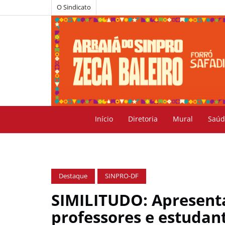
O Sindicato
Início
Diretoria
Mural
Saúd
Destaque
SINPRO-DF
SIMILITUDO: Apresenta
professores e estudan