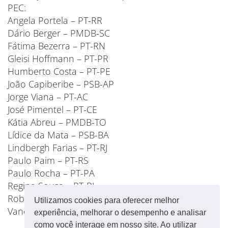
PEC:
Angela Portela – PT-RR
Dário Berger – PMDB-SC
Fátima Bezerra – PT-RN
Gleisi Hoffmann – PT-PR
Humberto Costa – PT-PE
João Capiberibe – PSB-AP
Jorge Viana – PT-AC
José Pimentel – PT-CE
Kátia Abreu – PMDB-TO
Lídice da Mata – PSB-BA
Lindbergh Farias – PT-RJ
Paulo Paim – PT-RS
Paulo Rocha – PT-PA
Regina Sousa – PT-PI
Roberto Requião – PMDB-PR
Utilizamos cookies para oferecer melhor
Vanessa Grazziotin – PCdoB-AM
experiência, melhorar o desempenho e analisar
como você interage em nosso site. Ao utilizar