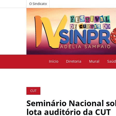
O Sindicato
Início
Diretoria
Mural
Saúd
CUT
Seminário Nacional so
lota auditório da CUT