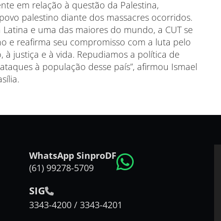
te em relação à questão da Palestina,
 povo palestino diante dos massacres ocorridos.
ca Latina e uma das maiores do mundo, a CUT se
ino e reafirma seu compromisso com a luta pelo
 à justiça e à vida. Repudiamos a política de
 ataques à população desse país”, afirmou Ismael
sília.
WhatsApp SinproDF
(61) 99278-5709
SIG
3343-4200 / 3343-4201