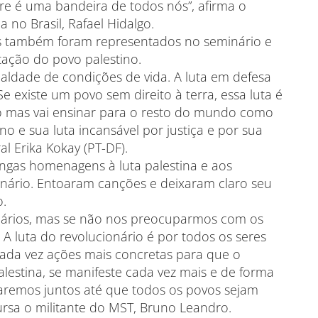
ivre é uma bandeira de todos nós”, afirma o
 no Brasil, Rafael Hidalgo.
iros também foram representados no seminário e
tação do povo palestino.
ldade de condições de vida. A luta em defesa
e existe um povo sem direito à terra, essa luta é
o mas vai ensinar para o resto do mundo como
no e sua luta incansável por justiça e por sua
l Erika Kokay (PT-DF).
gas homenagens à luta palestina e aos
inário. Entoaram canções e deixaram claro seu
o.
ndiários, mas se não nos preocuparmos com os
 A luta do revolucionário é por todos os seres
ada vez ações mais concretas para que o
alestina, se manifeste cada vez mais e de forma
aremos juntos até que todos os povos sejam
scursa o militante do MST, Bruno Leandro.