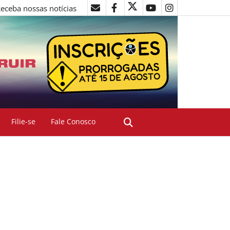
eceba nossas notícias
Filie-se
Fale Conosco