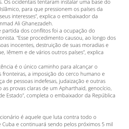
s. Os ocidentais tentaram instalar uma base do
Islâmico, para que pressionem os países da
seus interesses”, explica o embaixador da
hammad Ali Ghanezadeh.
partida dos conflitos foi a ocupação do
sionista. “Esse procedimento causou, ao longo dos
soas inocentes, destruição de suas moradias e
ue, Iêmem e de vários outros países”, explica
tência é o único caminho para alcançar o
s fronteiras, a imposição do cerco humano e
nça de pessoas indefesas, judaização e outras
 as provas claras de um Apharthaid, genocício,
de Estado”, completa o embaixador da República
ionário é aquele que luta contra todo o
de Cuba e continuará sendo pelos próximos 5 mil