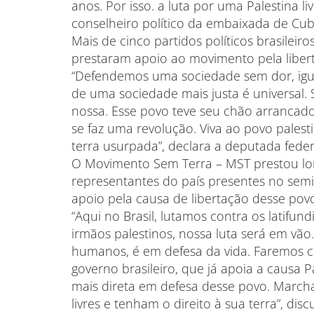
anos. Por isso. a luta por uma Palestina l
conselheiro político da embaixada de Cuba
Mais de cinco partidos políticos brasile
prestaram apoio ao movimento pela liber
“Defendemos uma sociedade sem dor, igua
de uma sociedade mais justa é universal. S
nossa. Esse povo teve seu chão arrancad
se faz uma revolução. Viva ao povo palesti
terra usurpada”, declara a deputada federa
O Movimento Sem Terra – MST prestou lon
representantes do país presentes no sem
apoio pela causa de libertação desse pov
“Aqui no Brasil, lutamos contra os latifu
irmãos palestinos, nossa luta será em vão.
humanos, é em defesa da vida. Faremos c
governo brasileiro, que já apoia a causa P
mais direta em defesa desse povo. March
livres e tenham o direito à sua terra”, di