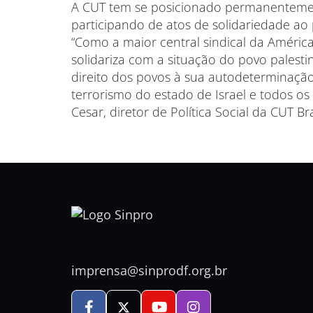
A CUT tem se posicionado permanentemen
participando de atos de solidariedade ao
“Como a maior central sindical da Améri
solidariza com a situação do povo palest
direito dos povos à sua autodeterminação,
terrorismo do estado de Israel e todos os
Cesar, diretor de Política Social da CUT Bra
imprensa@sinprodf.org.br