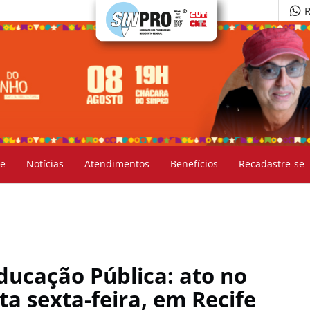
R
e
Notícias
Atendimentos
Benefícios
Recadastre-se
ucação Pública: ato no
a sexta-feira, em Recife