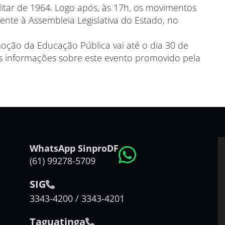
ilitar de 1964. Logo após, às 17h, os movimentos
rente à Assembleia Legislativa do Estado, no
ção da Educação Pública vai até o dia 30 de
mais informações sobre este evento promovido pela
WhatsApp SinproDF
(61) 99278-5709
SIG
3343-4200 / 3343-4201
Taguatinga