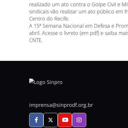
realizado um ato contra o Golpe Civil e M
sindicais vão realizar um ato público em f
Centro do Recife.
A 15ª Semana Nacional em Defesa e Promo
abril. Acesse o livreto (em pdf) e saiba 
CNTE.
imprensa@sinprodf.org.br