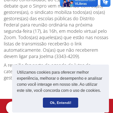
debate que o Sinpro vem mantendo com os(as)
gestores(as), o sindicato mobiliza todos(as) os(as)
gestores(as) das escolas públicas do Distrito
Federal para reunião ordinária na próxima
segunda-feira (17), às 16h, em modelo virtual pelo
Zoom. Todos(as) aqueles(as) que estão nas nossas
listas de transmissão receberão o link
automaticamente. Os(as) que não receberem
devem ligar para Joelma (3343-4209).
A reunião faz parte da agenda de lutas da
categoria e a participação de todos(as) os(as)
Utilizamos cookies para oferecer melhor
gestores(as) é de grande importância.
experiência, melhorar o desempenho e analisar
como você interage em nosso site. Ao utilizar
este site, você concorda com o uso de cookies.
Ok, Entendi!
Filie-se
Receba notícias