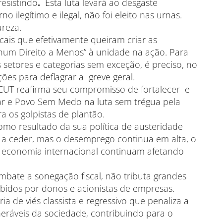
esistindo
.
Esta luta levará ao desgaste
 ilegítimo e ilegal, não foi eleito nas urnas.
reza.
icais que efetivamente queiram criar as
hum Direito a Menos” à unidade na ação. Para
 setores e categorias sem exceção, é preciso, no
ções para deflagrar a greve geral.
CUT reafirma seu compromisso de fortalecer e
ular e Povo Sem Medo na luta sem trégua pela
 os golpistas de plantão.
o resultado da sua política de austeridade
e a ceder, mas o desemprego continua em alta, o
a economia internacional continuam afetando
mbate a sonegação fiscal, não tributa grandes
ebidos por donos e acionistas de empresas.
ia de viés classista e regressivo que penaliza a
neráveis da sociedade, contribuindo para o