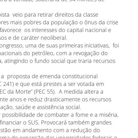
ta veio para retirar direitos da classe
ores mais pobres da população o ônus da crise
vorece os interesses do capital nacional e
s e de caráter neoliberal.
gresso, uma de suas primeiras iniciativas, foi
inacionais do petróleo, com a revogação do
, atingindo o fundo social que traria recursos
, a proposta de emenda constitucional
241) e que está prestes a ser votada em
 da Morte” (PEC 55). A medida altera a
nte anos e reduz drasticamente os recursos
ção, saúde e assistência social.
r possibilidade de combater a fome e a miséria,
financiar o SUS. Provocará também grandes
á estão em andamento com a redução do
rama de expansão das universidades federais e