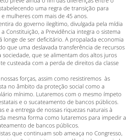
eto prevê ainda o fim das diferenças entre o
 estabelecendo uma regra de transição para
e mulheres com mais de 45 anos.
ntira do governo ilegítimo, divulgada pela mídia
a Constituição, a Previdência integra o sistema
 longe de ser deficitário. A propalada economia
 do que uma deslavada transferência de recursos
a sociedade, que se alimentam dos altos juros
nte custeada com a perda de direitos da classe
ossas forças, assim como resistiremos às
sta no âmbito da proteção social como a
 salário mínimo. Lutaremos com o mesmo ímpeto
estatais e o sucateamento de bancos públicos.
 e a entrega de nossas riquezas naturais à
, da mesma forma como lutaremos para impedir a
cateamento de bancos públicos.
alhistas que continuam sob ameaça no Congresso,