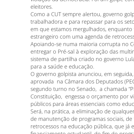
eleitores.
Como a CUT sempre alertou, governo golpis
trabalhadora e para repassar para os set
em que estamos mergulhados, enquanto fa
estrangeiro com uma agenda de retrocesso
Apoiando-se numa maioria corrupta no Con
entregar o Pré-sal à exploração das mult
sistema de partilha criado no governo Lula
para a saúde e educação.
O governo golpista anunciou, em seguida
aprovada na Câmara dos Deputados (PEC 
segundo turno no Senado, a chamada “PEC
Constituição, engessa o orçamento por vi
públicos para áreas essenciais como educa
Será, na prática, a eliminação de qualque
de manutenção de programas sociais, de 
retrocessos na educação pública, que j
financiamento estudantil, do fim do prog