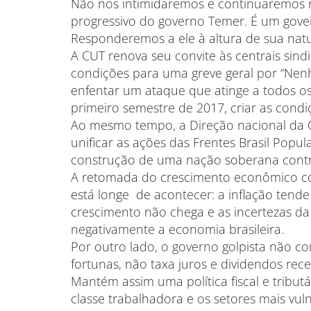
Não nos intimidaremos e continuaremos r
progressivo do governo Temer. É um governo
Responderemos a ele à altura de sua natu
A CUT renova seu convite às centrais sind
condições para uma greve geral por “Nen
enfentar um ataque que atinge a todos os
primeiro semestre de 2017, criar as condi
Ao mesmo tempo, a Direção nacional da 
unificar as ações das Frentes Brasil Pop
construção de uma nação soberana contra
A retomada do crescimento econômico com
está longe de acontecer: a inflação tend
crescimento não chega e as incertezas d
negativamente a economia brasileira.
Por outro lado, o governo golpista não co
fortunas, não taxa juros e dividendos rec
Mantém assim uma política fiscal e tributár
classe trabalhadora e os setores mais vul