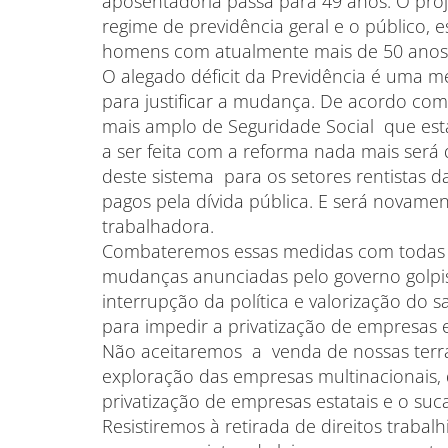
aposentadoria passa para 49 anos. O proj
regime de previdência geral e o público,
homens com atualmente mais de 50 anos 
O alegado déficit da Previdência é uma me
para justificar a mudança. De acordo com 
mais amplo de Seguridade Social que está
a ser feita com a reforma nada mais será
deste sistema para os setores rentistas d
pagos pela dívida pública. E será novame
trabalhadora.
Combateremos essas medidas com todas n
mudanças anunciadas pelo governo golpi
interrupção da política e valorização do
para impedir a privatização de empresas 
Não aceitaremos a venda de nossas terras
exploração das empresas multinacionais
privatização de empresas estatais e o su
Resistiremos à retirada de direitos trab