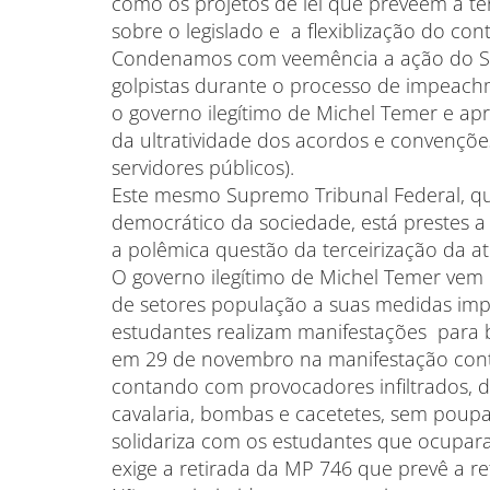
como os projetos de lei que preveem a ter
sobre o legislado e a flexiblização do con
Condenamos com veemência a ação do S
golpistas durante o processo de impeach
o governo ilegítimo de Michel Temer e apr
da ultratividade dos acordos e convenções 
servidores públicos).
Este mesmo Supremo Tribunal Federal, q
democrático da sociedade, está prestes a 
a polêmica questão da terceirização da at
O governo ilegítimo de Michel Temer vem 
de setores população a suas medidas imp
estudantes realizam manifestações para
em 29 de novembro na manifestação contra
contando com provocadores infiltrados, 
cavalaria, bombas e cacetetes, sem poupa
solidariza com os estudantes que ocupar
exige a retirada da MP 746 que prevê a r