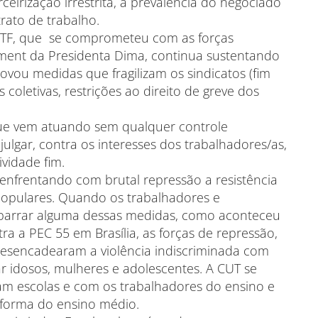
ceirização irrestrita, a prevalência do negociado
trato de trabalho.
TF, que se comprometeu com as forças
ment da Presidenta Dima, continua sustentando
ovou medidas que fragilizam os sindicatos (fim
coletivas, restrições ao direito de greve dos
ue vem atuando sem qualquer controle
julgar, contra os interesses dos trabalhadores/as,
ividade fim.
enfrentando com brutal repressão a resistência
opulares. Quando os trabalhadores e
 barrar alguma dessas medidas, como aconteceu
 a PEC 55 em Brasília, as forças de repressão,
desencadearam a violência indiscriminada com
r idosos, mulheres e adolescentes. A CUT se
am escolas e com os trabalhadores do ensino e
eforma do ensino médio.