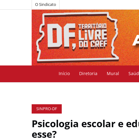
O Sindicato
Início
Diretoria
Mural
Saúd
SINPRO-DF
Psicologia escolar e e
esse?