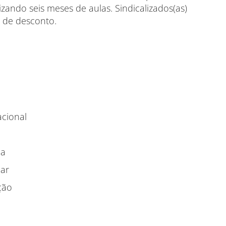
izando seis meses de aulas. Sindicalizados(as)
 de desconto.
acional
la
lar
ção