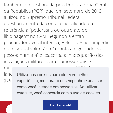
também foi questionada pela Procuradoria-Geral
da República (PGR), que, em setembro de 2013,
ajuizou no Supremo Tribunal Federal
questionamento da constitucionalidade da
referência a “pederastia ou outro ato de
libidinagem” no CPM. Segundo a então
procuradora-geral interina, Helenita Acioli, impedir
o ato sexual voluntário “afronta a dignidade da
pessoa humana” e exacerba a inadequação das
instalações militares para homossexuais e
mulheres. Porém, seu sucessor na PGR, Rodrigo
Janot, pediu o arquivamento da ação.
Utilizamos cookies para oferecer melhor
(Da Agência Senado)
experiência, melhorar o desempenho e analisar
como você interage em nosso site. Ao utilizar
este site, você concorda com o uso de cookies.
Ok, Entendi!
Filie-se
Receba notícias