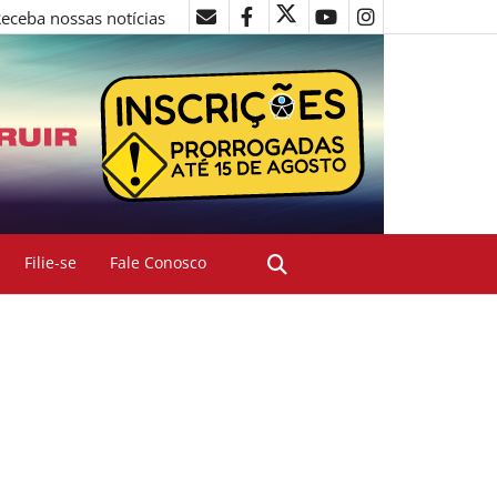
eceba nossas notícias
Filie-se
Fale Conosco