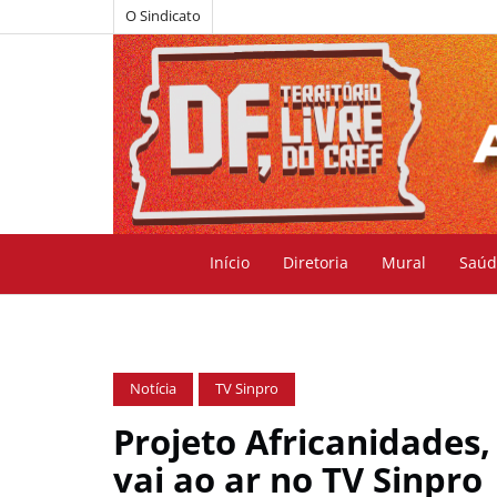
O Sindicato
Início
Diretoria
Mural
Saúd
Notícia
TV Sinpro
Projeto Africanidades,
vai ao ar no TV Sinpro