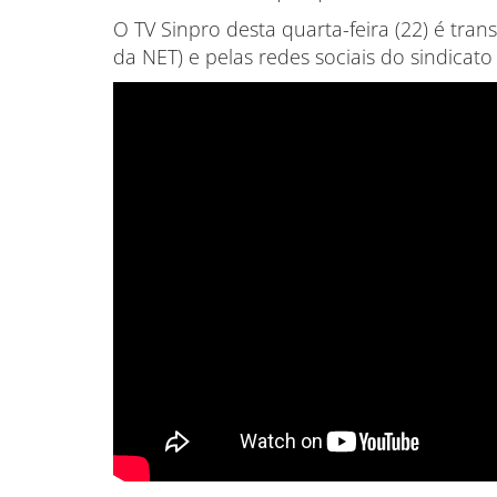
O TV Sinpro desta quarta-feira (22) é tran
da NET) e pelas redes sociais do sindicat