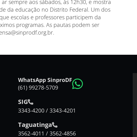
 ar sempre aos sábados, às 12h30, e mostra
dade da educação no Distrito Federal. Um dos
 que escolas e professores participem da
óximos programas. As pautas podem ser
nsa@sinprodf.org.br.
WhatsApp SinproDF
(61) 99278-5709
SIG
3343-4200 / 3343-4201
Taguatinga
3562-4011 / 3562-4856