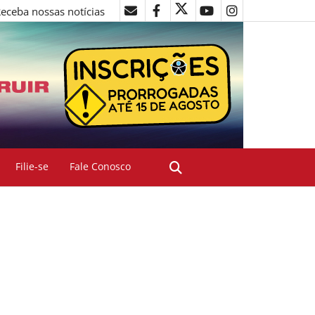
eceba nossas notícias
Filie-se
Fale Conosco