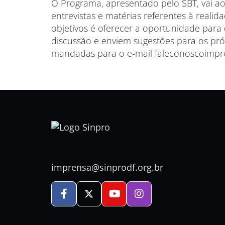
O Programa, apresentado pelo SBT, vai ao
entrevistas e matérias referentes à reali
objetivos é oferecer a oportunidade para
discussão e enviem sugestões para os pr
mandadas para o e-mail faleconoscoimpre
imprensa@sinprodf.org.br