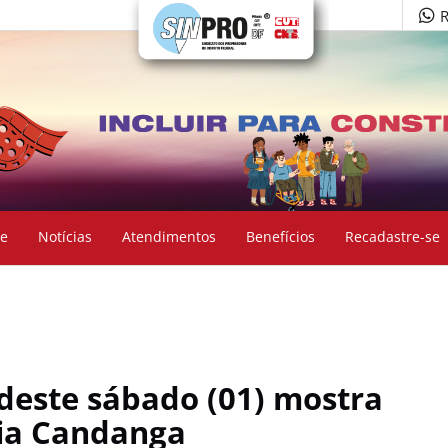
R
e
Notícias
Atendimentos
Benefícios
Recadastre-se
deste sábado (01) mostra
ia Candanga