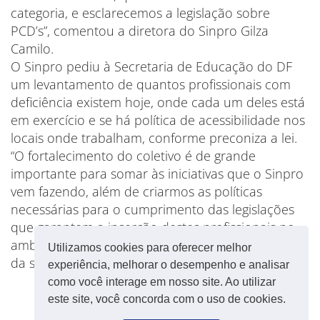
categoria, e esclarecemos a legislação sobre
PCD’s”, comentou a diretora do Sinpro Gilza
Camilo.
O Sinpro pediu à Secretaria de Educação do DF
um levantamento de quantos profissionais com
deficiência existem hoje, onde cada um deles está
em exercício e se há política de acessibilidade nos
locais onde trabalham, conforme preconiza a lei.
“O fortalecimento do coletivo é de grande
importante para somar às iniciativas que o Sinpro
vem fazendo, além de criarmos as políticas
necessárias para o cumprimento das legislações
que garantem a inserção destes profissionais no
ambiente de trabalho, assim como a manutenção
Utilizamos cookies para oferecer melhor
da sua saúde”, finaliza Gilza.
experiência, melhorar o desempenho e analisar
como você interage em nosso site. Ao utilizar
este site, você concorda com o uso de cookies.