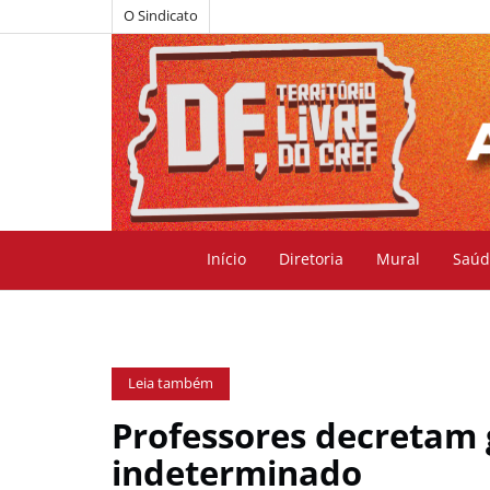
O Sindicato
Início
Diretoria
Mural
Saúd
Leia também
Professores decretam
indeterminado