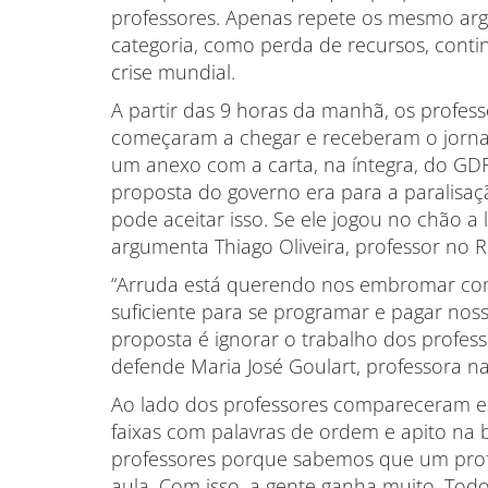
professores. Apenas repete os mesmo ar
categoria, como perda de recursos, conti
crise mundial.
A partir das 9 horas da manhã, os profes
começaram a chegar e receberam o jorna
um anexo com a carta, na íntegra, do GDF.
proposta do governo era para a paralisaç
pode aceitar isso. Se ele jogou no chão a le
argumenta Thiago Oliveira, professor no 
“Arruda está querendo nos embromar com 
suficiente para se programar e pagar nosso
proposta é ignorar o trabalho dos professor
defende Maria José Goulart, professora na 
Ao lado dos professores compareceram es
faixas com palavras de ordem e apito na 
professores porque sabemos que um profes
aula. Com isso, a gente ganha muito. Tod