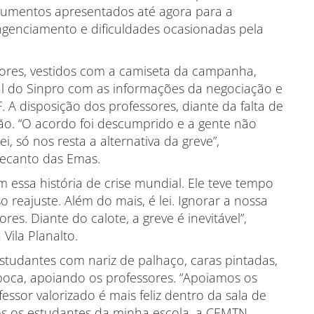
gumentos apresentados até agora para a
ngenciamento e dificuldades ocasionadas pela
sores, vestidos com a camiseta da campanha,
l do Sinpro com as informações da negociação e
 A disposição dos professores, diante da falta de
ão. “O acordo foi descumprido e a gente não
i, só nos resta a alternativa da greve”,
Recanto das Emas.
essa história de crise mundial. Ele teve tempo
 reajuste. Além do mais, é lei. Ignorar a nossa
es. Diante do calote, a greve é inevitável”,
Vila Planalto.
tudantes com nariz de palhaço, caras pintadas,
boca, apoiando os professores. “Apoiamos os
sor valorizado é mais feliz dentro da sala de
os os estudantes da minha escola, a CEMTN,