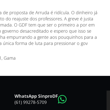
 de proposta de Arruda é ridícula. O dinheiro já
o do reajuste dos professores. A greve é justa
irmada. O GDF tem que ser o primeiro a por em
um governo desacreditado e espero que isso se
vinha empurrando a gente aos pouquinhos para a
a única forma de luta para pressionar o gov
01, Gama
WhatsApp SinproDF
(61) 99278-5709