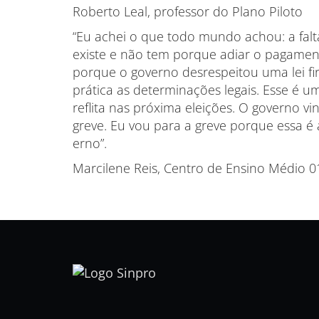
Roberto Leal, professor do Plano Piloto
“Eu achei o que todo mundo achou: a falta
existe e não tem porque adiar o pagament
porque o governo desrespeitou uma lei f
prática as determinações legais. Esse é 
reflita nas próxima eleições. O governo 
greve. Eu vou para a greve porque essa é 
erno”.
Marcilene Reis, Centro de Ensino Médio 