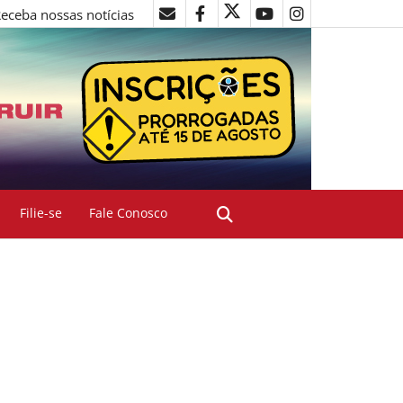
eceba nossas notícias
Filie-se
Fale Conosco