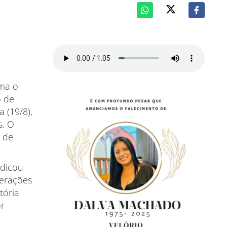
rma o
o de
a (19/8),
s. O
o de
edicou
gerações
tória
r