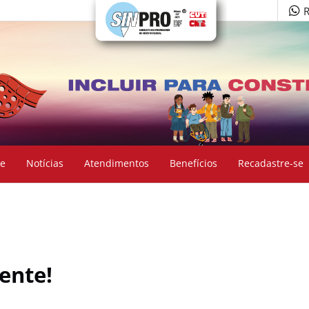
R
e
Notícias
Atendimentos
Benefícios
Recadastre-se
ente!