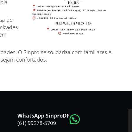
cola
osa de
mizades
uem
ades. O Sinpro se solidariza com familiares e
 sejam confortados.
WhatsApp SinproDF
(61) 99278-5709