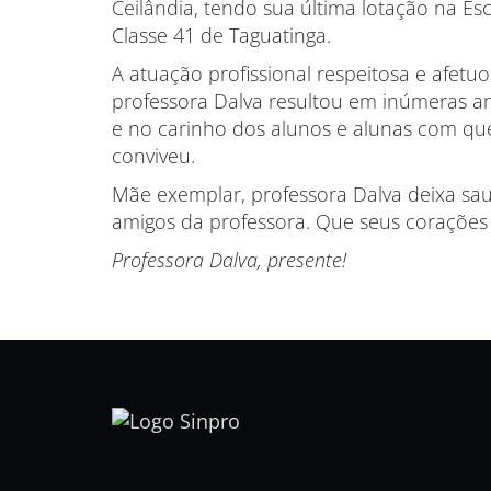
Ceilândia, tendo sua última lotação na Es
Classe 41 de Taguatinga.
A atuação profissional respeitosa e afetu
professora Dalva resultou em inúmeras a
e no carinho dos alunos e alunas com q
conviveu.
Mãe exemplar, professora Dalva deixa saud
amigos da professora. Que seus corações
Professora Dalva, presente!