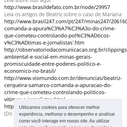
Leia sobre isso aqui:
http://www.brasildefato.com.br/node/29957
Leia os artigos de Beatriz sobre o caso de Mariana:
http://www.brasil247.com/pt/247/minas247/206160
comanda-a-apura%C3%A7%C3%A3o-do-crime-
que-cometeu-controlando-pol%C3%ADticos-
v%C3%ADtimas-e-jornalistas’.htm
http://observatoriodacomunicacao.org.br/clippings
ambiental-e-social-em-minas-gerais-
promiscuidade-entre-poderes-politico-e-
economico-no-brasil/
http://www.viomundo.com.br/denuncias/beatriz-
cerqueira-samarco-comanda-a-apuracao-do-
crime-que-cometeu-controlando-politicos-
vitimas-e-jornalistas.html
http://www.brasildefato.com.br/node/33444
Utilizamos cookies para oferecer melhor
(Do
Brasil de Fato
)
experiência, melhorar o desempenho e analisar
como você interage em nosso site. Ao utilizar