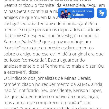
Beatriz criticou o “convite” da Assembleia. “Aqui em
Minas Gerais continua a máxima do PSDB e
amigos de que ‘quem fala a verdade merece
castigo’! Ou uma tentativa de intimidação! Pelo
menos é o que pensam os deputados estaduais
da Comissão especial que “investiga” o crime da
Samarco/Vale/BHP que aprovaram hoje um
“convite” para que eu preste esclarecimentos
sobre o artigo que escrevi! A idéia original era que
eu fosse “convocada”. Estou aguardando
ansiosamente o dia! Tenho muito mais a dizer! Ou
a escrever!”, disse.
O Sindicato dos Jornalistas de Minas Gerais,
também citado no requerimento da ALMG, ainda
não foi notificado. Seu presidente, Kerison Lopes,
diz que não entendeu o motivo da convocação,
mas afirma que comparece à reunião “com
prazer”. “Será uma oportunidade de denunciar o