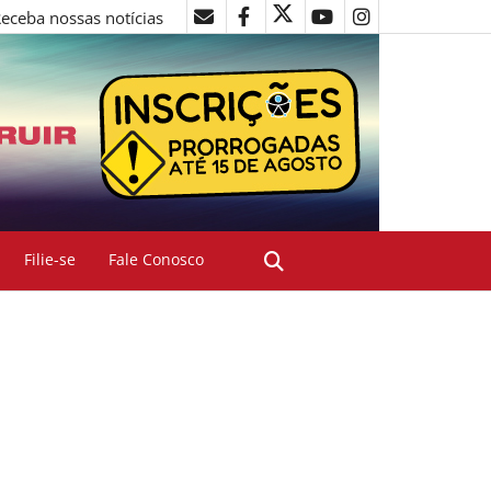
eceba nossas notícias
Filie-se
Fale Conosco