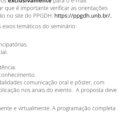
dos
exclusivamente
para o e-mail:
ar que é importante verificar as orientações
ão no site do PPGDH:
https://ppgdh.unb.br/.
 eixos temáticos do seminário:
cipatórias.
ial.
tência.
o conhecimento.
alidades comunicação oral e pôster, com
publicação nos anais do evento. A proposta deve
lmente e virtualmente. A programação completa