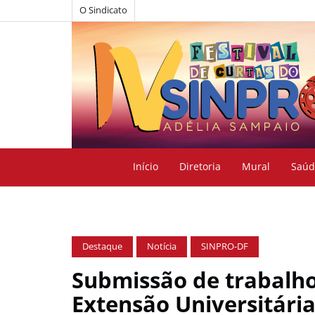
O Sindicato
Início
Diretoria
Mural
Saúd
Destaque
Notícia
SINPRO-DF
Submissão de trabalho
Extensão Universitária