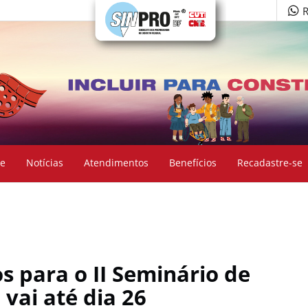
R
e
Notícias
Atendimentos
Benefícios
Recadastre-se
s para o II Seminário de
 vai até dia 26