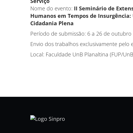
Serviço
Nome do evento:
II Seminário de Exten
Humanos em Tempos de Insurgência: Un
Cidadania Plena
Período de submissão: 6 a 26 de outubro
Envio dos trabalhos exclusivamente pelo 
Local: Faculdade UnB Planaltina (FUP/UnB