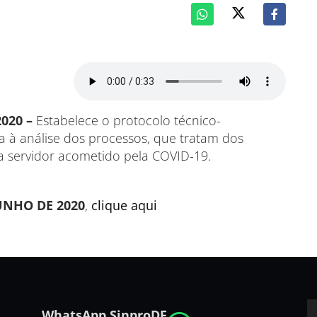
2020 –
Estabelece o protocolo técnico-
iva à análise dos processos, que tratam dos
a servidor acometido pela COVID-19.
JUNHO DE 2020
,
clique aqui
WhatsApp SinproDF