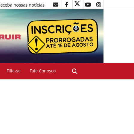
eceba nossas notícias
Filie-se
Fale Conosco