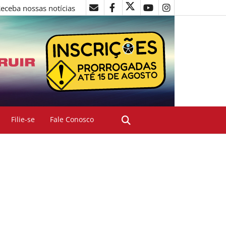
eceba nossas notícias
Filie-se
Fale Conosco