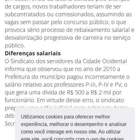
de cargos, novos trabalhadores teriam de ser
subcontratados ou comissionados, assumindo as
vagas sem passar pelo concurso público, o que
provoca sério processo de rebaixamento salarial e
desvalorização progressiva de carreira no serviço
público.
Diferenças salariais
O Sindicato dos servidores da Cidade Ocidental
informa que observou que no ano de 2010 a
Prefeitura do município pagou incorretamente o
salário relativo aos professores P-III, P-IV e PV, o
que gera uma dívida de R$ 500 a R$ 2 mil por
funcionário. Em virtude desse erro, o sindicato
prepara uma ação judicial para cobrança desse
débito.
Utilizamos cookies para oferecer melhor
Secretaria de Comunicação da CUT Brasília
experiência, melhorar o desempenho e analisar
como você interage em nosso site. Ao utilizar
este site, você concorda com o uso de cookies.