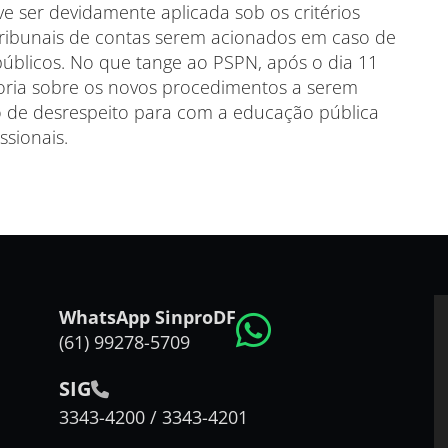
e ser devidamente aplicada sob os critérios
 tribunais de contas serem acionados em caso de
úblicos. No que tange ao PSPN, após o dia 11
goria sobre os novos procedimentos a serem
o de desrespeito para com a educação pública
ssionais.
WhatsApp SinproDF
(61) 99278-5709
SIG
3343-4200 / 3343-4201