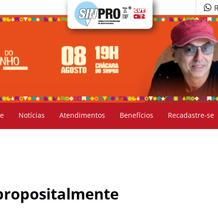
R
e
Notícias
Atendimentos
Benefícios
Recadastre-se
propositalmente