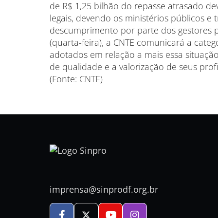
de R$ 1,25 bilhão do repasse atrasado dev
legais, devendo os ministérios públicos e
descumprimento por parte dos gestores p
(quarta-feira), a CNTE comunicará a cate
adotados em relação a mais essa situaçã
de qualidade e a valorização de seus profi
(Fonte: CNTE)
imprensa@sinprodf.org.br