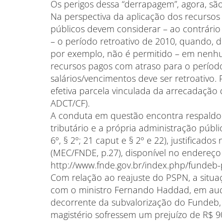
Os perigos dessa “derrapagem”, agora, sã
Na perspectiva da aplicação dos recursos 
públicos devem considerar – ao contrário
– o período retroativo de 2010, quando, de
por exemplo, não é permitido – em nenhu
recursos pagos com atraso para o períod
salários/vencimentos deve ser retroativo. 
efetiva parcela vinculada da arrecadação 
ADCT/CF).
A conduta em questão encontra respaldo 
tributário e a própria administração públi
6º, § 2º; 21 caput e § 2º e 22), justifica
(MEC/FNDE, p.27), disponível no endereço
http://www.fnde.gov.br/index.php/fundeb-
Com relação ao reajuste do PSPN, a situa
com o ministro Fernando Haddad, em audi
decorrente da subvalorização do Fundeb, 
magistério sofressem um prejuízo de R$ 90