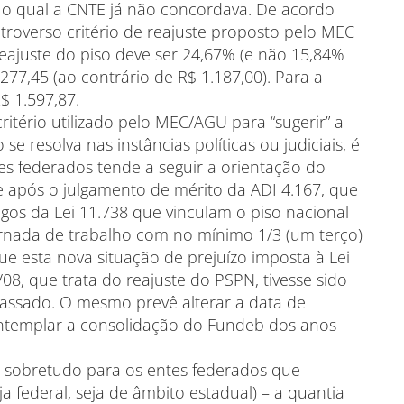
 qual a CNTE já não concordava. De acordo
troverso critério de reajuste proposto pelo MEC
reajuste do piso deve ser 24,67% (e não 15,84%
77,45 (ao contrário de R$ 1.187,00). Para a
$ 1.597,87.
ério utilizado pelo MEC/AGU para “sugerir” a
e resolva nas instâncias políticas ou judiciais, é
es federados tende a seguir a orientação do
te após o julgamento de mérito da ADI 4.167, que
gos da Lei 11.738 que vinculam o piso nacional
jornada de trabalho com no mínimo 1/3 (um terço)
ue esta nova situação de prejuízo imposta à Lei
08, que trata do reajuste do PSPN, tivesse sido
assado. O mesmo prevê alterar a data de
ontemplar a consolidação do Fundeb dos anos
– sobretudo para os entes federados que
federal, seja de âmbito estadual) – a quantia