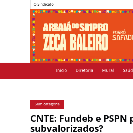
O Sindicato
Início
Diretoria
Mural
Saúd
Sem categoria
CNTE: Fundeb e PSPN 
subvalorizados?