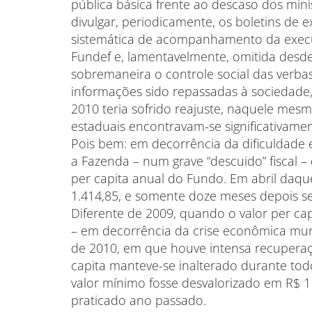
pública básica frente ao descaso dos mi
divulgar, periodicamente, os boletins de 
sistemática de acompanhamento da execu
Fundef e, lamentavelmente, omitida desde 
sobremaneira o controle social das verba
informações sido repassadas à sociedade,
2010 teria sofrido reajuste, naquele mesm
estaduais encontravam-se significativame
Pois bem: em decorrência da dificuldad
a Fazenda – num grave “descuido” fiscal –
per capita anual do Fundo. Em abril daqu
1.414,85, e somente doze meses depois se 
Diferente de 2009, quando o valor per ca
– em decorrência da crise econômica mun
de 2010, em que houve intensa recuperaç
capita manteve-se inalterado durante todo
valor mínimo fosse desvalorizado em R$ 1
praticado ano passado.