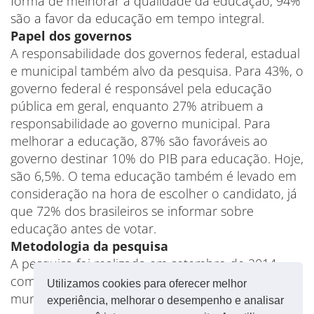
forma de melhorar a qualidade da educação, 94%
são a favor da educação em tempo integral.
Papel dos governos
A responsabilidade dos governos federal, estadual
e municipal também alvo da pesquisa. Para 43%, o
governo federal é responsável pela educação
pública em geral, enquanto 27% atribuem a
responsabilidade ao governo municipal. Para
melhorar a educação, 87% são favoráveis ao
governo destinar 10% do PIB para educação. Hoje,
são 6,5%. O tema educação também é levado em
consideração na hora de escolher o candidato, já
que 72% dos brasileiros se informar sobre
educação antes de votar.
Metodologia da pesquisa
A pesquisa foi realizada em setembro de 2014,
com 3 mil pessoas com mais de 16 anos, em 100
Utilizamos cookies para oferecer melhor
municípios, nas cinco regiões do País.
experiência, melhorar o desempenho e analisar