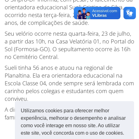
orientadora educacional Sueli Cristina da Silva,
ocorrido nesta terça-feira, 22 de julho, aos 56
anos, de complicações de saúde.
Seu velório ocorre nesta quarta-feira, 23 de julho,
a partir das 10h, na Casa Velatória 01, no Portal do
Sol (Formosa-GO). O sepultamento ocorre às 16h
no Cemitério Central.
Sueli tinha 56 anos e atuou na regional de
Planaltina. Ela era orientadora educacional na
Escola Classe 04, onde sempre será lembrada com
carinho pelos colegas e estudantes com quem
conviveu.
A diretoria colegiada do Sinpro se solidariza com a
Utilizamos cookies para oferecer melhor
família e os amigos de Sueli.
experiência, melhorar o desempenho e analisar
como você interage em nosso site. Ao utilizar
este site, você concorda com o uso de cookies.