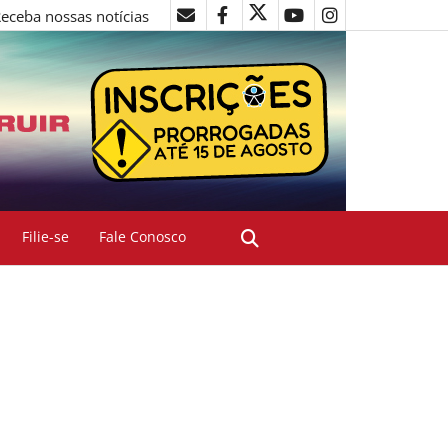
eceba nossas notícias
Filie-se
Fale Conosco