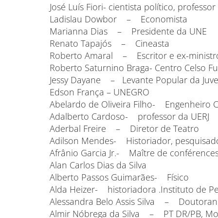
José Luís Fiori- cientista político, professor
Ladislau Dowbor – Economista
Marianna Dias – Presidente da UNE
Renato Tapajós – Cineasta
Roberto Amaral – Escritor e ex-ministr
Roberto Saturnino Braga- Centro Celso F
Jessy Dayane – Levante Popular da Juve
Edson França – UNEGRO
Abelardo de Oliveira Filho- Engenheiro Ci
Adalberto Cardoso- professor da UERJ
Aderbal Freire – Diretor de Teatro
Adilson Mendes- Historiador, pesquisado
Afrânio Garcia Jr.- Maître de conférenc
Alan Carlos Dias da Silva
Alberto Passos Guimarães- Físico
Alda Heizer- historiadora .Instituto de P
Alessandra Belo Assis Silva – Doutorand
Almir Nóbrega da Silva – PT DR/PB, Mov