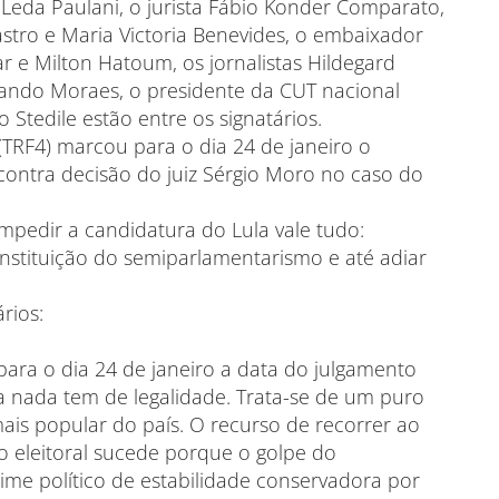
 Leda Paulani, o jurista Fábio Konder Comparato,
ncastro e Maria Victoria Benevides, o embaixador
r e Milton Hatoum, os jornalistas Hildegard
rnando Moraes, o presidente da CUT nacional
o Stedile estão entre os signatários.
 (TRF4) marcou para o dia 24 de janeiro o
contra decisão do juiz Sérgio Moro no caso do
mpedir a candidatura do Lula vale tudo:
instituição do semiparlamentarismo e até adiar
ários:
ara o dia 24 de janeiro a data do julgamento
a nada tem de legalidade. Trata-se de um puro
mais popular do país. O recurso de recorrer ao
o eleitoral sucede porque o golpe do
e político de estabilidade conservadora por