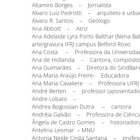
Altamiro Borges – Jornalista
Alvaro Luiz Pedrotti – arquiteto e urba
Álvaro R. Santos – Geólogo
Ana Abbott – Atriz
Ana Adelaide Lyra Porto Balthar (Nena Ba
arte/gravura IFRJ campus Belford Roxo
Ana Costa – Professora da Universidad
Ana de Hollanda – Cantora, compositora
Ana Guimarães – Diretora do SindBancár
Ana Maria Araújo Freire- Educadora
Ana Maria Cavaliere – Professora UFRJ
André Berten – professor (aposentado U
Andre Lobato –
Andrea Bogossian Dutra – cantora
Andréia Galvão – Professora de Ciência
Ângela de Castro Gomes – historiador
Antelina Leomar – MNU
Antonia Neide Costa Santana – professo