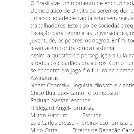
O Brasil vive um momento de encruzilhada:
Democrático de Direito ou seremos derrot
uma sociedade de capitalismo sem regul
trabalhadores. Este tipo de sociedade r
Exceção para reprimir as universidades, os
juventude, os pobres, os negros. Enfim, t
levantarem contra o novo sistema.
Assim, a questão da perseguição a Lula n
a todos os cidadãos brasileiros. Como nu
se encontra em jogo é o futuro da democr
Assinaturas
Noam Chomsky- linguista, filósofo e cienti
Chico Buarque- cantor e compositor
Raduan Nassar- escritor
Hildegard Angel- jornalista
Milton Hatoum – Escritor
Luiz Carlos Bresser-Pereira- economista e
Mino Carta – Diretor de Redação Carta