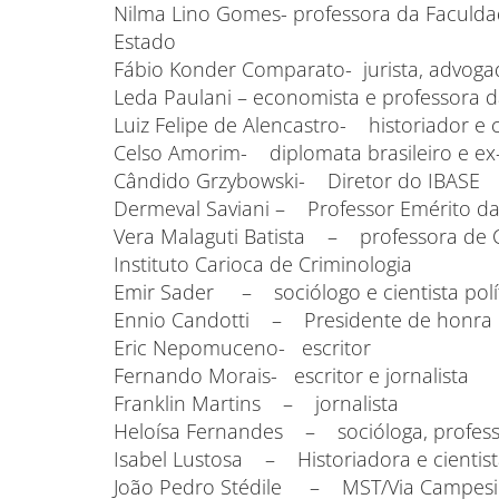
Nilma Lino Gomes- professora da Faculd
Estado
Fábio Konder Comparato- jurista, advogad
Leda Paulani – economista e professora 
Luiz Felipe de Alencastro- historiador e ci
Celso Amorim- diplomata brasileiro e ex
Cândido Grzybowski- Diretor do IBASE
Dermeval Saviani – Professor Emérito d
Vera Malaguti Batista – professora de Cr
Instituto Carioca de Criminologia
Emir Sader – sociólogo e cientista polí
Ennio Candotti – Presidente de honra
Eric Nepomuceno- escritor
Fernando Morais- escritor e jornalista
Franklin Martins – jornalista
Heloísa Fernandes – socióloga, profes
Isabel Lustosa – Historiadora e cientista
João Pedro Stédile – MST/Via Campesina