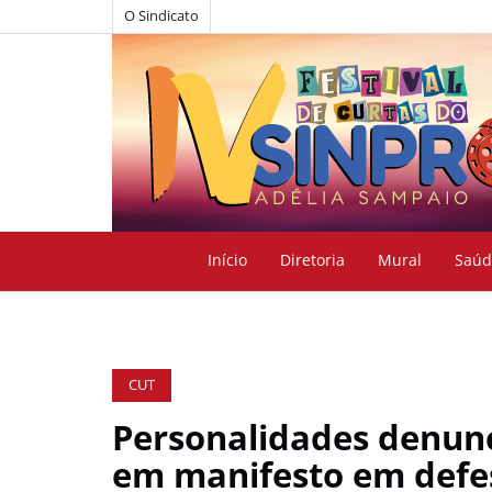
O Sindicato
Início
Diretoria
Mural
Saúd
CUT
Personalidades denun
em manifesto em defe